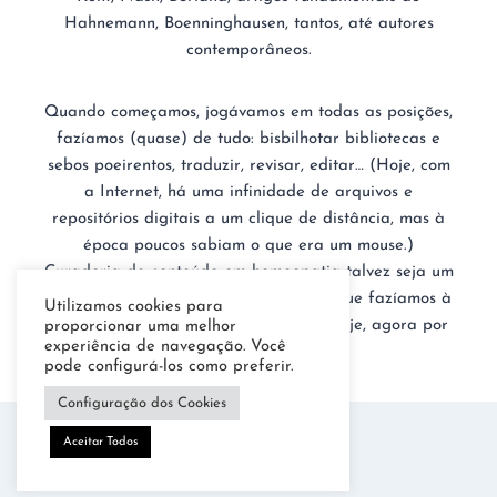
Hahnemann, Boenninghausen, tantos, até autores
contemporâneos.
Quando começamos, jogávamos em todas as posições,
fazíamos (quase) de tudo: bisbilhotar bibliotecas e
sebos poeirentos, traduzir, revisar, editar… (Hoje, com
a Internet, há uma infinidade de arquivos e
repositórios digitais a um clique de distância, mas à
época poucos sabiam o que era um mouse.)
Curadoria de conteúdo em homeopatia talvez seja um
bom nome para o nosso trabalho. É o que fazíamos à
Utilizamos cookies para
época. É o que continuamos fazendo hoje, agora por
proporcionar uma melhor
experiência de navegação. Você
meios digitais.
pode configurá-los como preferir.
Configuração dos Cookies
Aceitar Todos
Luz Menescal © 2026