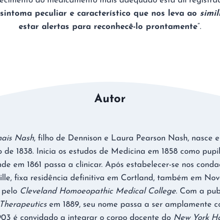
ecimento do medicamento mais adequado está ali registrad
 sintoma peculiar e característico que nos leva ao
simi
estar alertas para reconhecê-lo prontamente
”.
Autor
ais Nash
, filho de Dennison e Laura Pearson Nash, nasce 
de 1838. Inicia os estudos de Medicina em 1858 como pupil
e em 1861 passa a clinicar. Após estabelecer-se nos conda
ille, fixa residência definitiva em Cortland, também em Nov
 pelo
Cleveland Homoeopathic Medical College
. Com a pu
Therapeutics
em 1889, seu nome passa a ser amplamente c
03 é convidado a integrar o corpo docente do
New York H