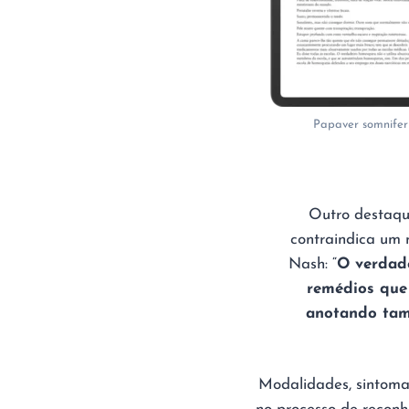
Papaver somnife
Outro destaque
contraindica um 
Nash: “
O verdad
remédios que
anotando tam
Modalidades, sintomas