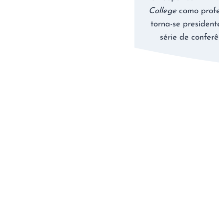
College
como profe
torna-se presiden
série de confer