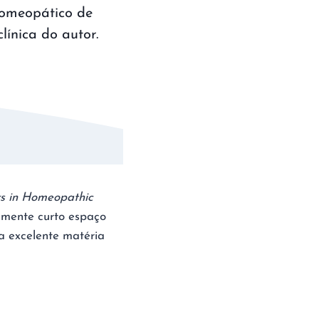
Homeopático de
ínica do autor.
s in Homeopathic
amente curto espaço
a excelente matéria