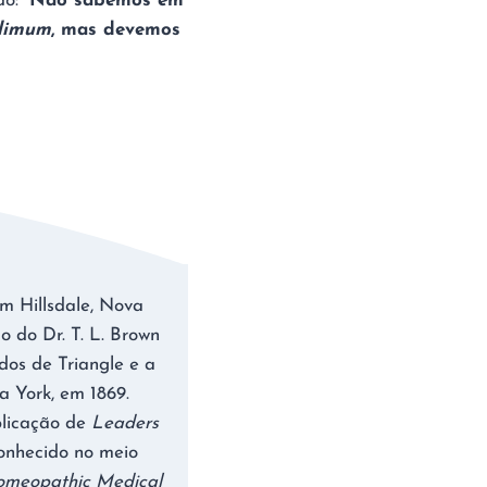
o: “
Não sabemos em
llimum
, mas devemos
em Hillsdale, Nova
o do Dr. T. L. Brown
dos de Triangle e a
a York, em 1869.
blicação de
Leaders
onhecido no meio
omeopathic Medical