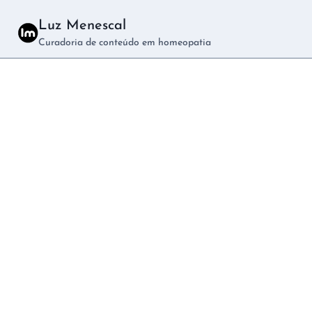
Pular
Luz Menescal
para
Curadoria de conteúdo em homeopatia
o
Conteúdo