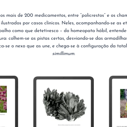
os mais de 200 medicamentos, entre “policrestos” e os cha
 ilustrados por casos clínicos. Neles, acompanhando-se as et
abalho como que detetivesco – do homeopata hábil, entende
ura: colhem-se as pistas certas, desviando-se das armadilha
ica-se o nexo que as une, e chega-se à configuração da tota
simillimum
.