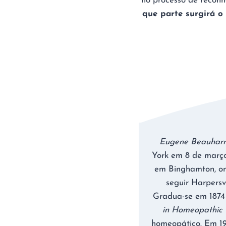
no processo de reconh
que parte surgirá o
Eugene Beauharn
York em 8 de março 
em Binghamton, ond
seguir Harpersv
Gradua-se em 1874
in Homeopathic 
homeopático. Em 19